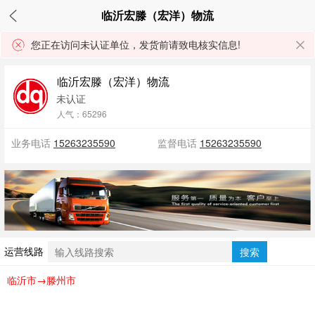
临沂宏滕（宏洋）物流
您正在访问未认证单位，发货前请致电核实信息!
临沂宏滕（宏洋）物流
未认证
人气：65296
业务电话
15263235590
监督电话
15263235590
运营线路
搜索
临沂市→滕州市